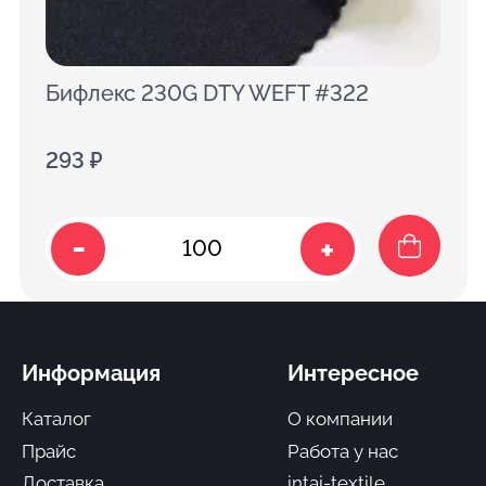
Бифлекс 230G DTY WEFT #322
293 ₽
-
+
Информация
Интересное
Каталог
О компании
Прайс
Работа у нас
Доставка
intai-textile