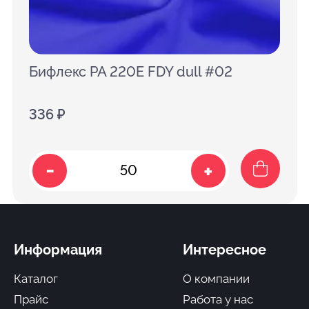
Бифлекс PA 220E FDY dull #02
336 ₽
-
+
Информация
Интересное
Каталог
О компании
Прайс
Работа у нас