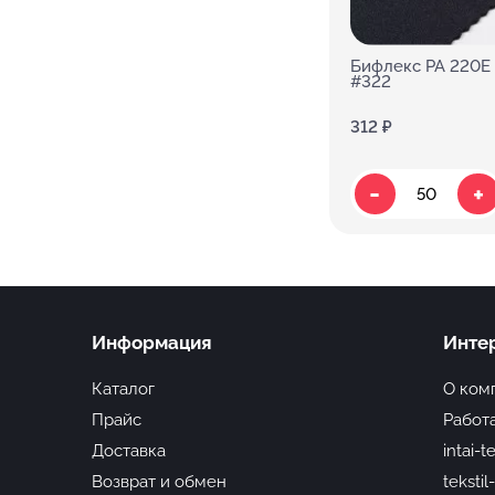
Бифлекс PA 220E 
#322
312 ₽
-
+
Информация
Инте
Каталог
О ком
Прайс
Работа
Доставка
intai-t
Возврат и обмен
tekstil