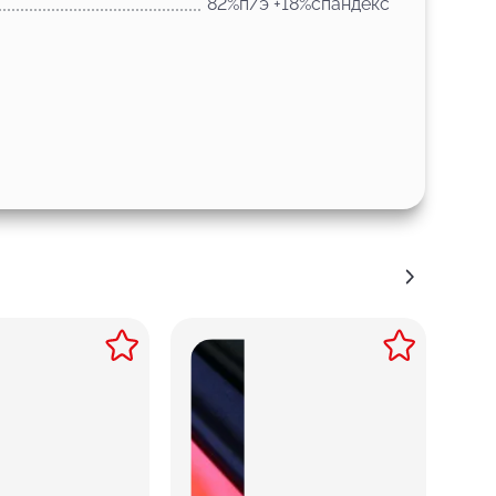
82%п/э +18%спандекс