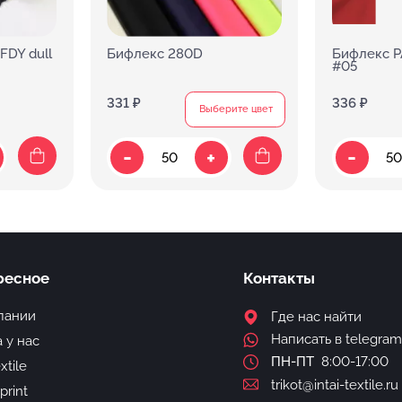
FDY dull
Бифлекс 280D
Бифлекс P
#05
331 ₽
336 ₽
Выберите цвет
-
-
+
ресное
Контакты
пании
Где нас найти
Написать в telegram
 у нас
ПН-ПТ
8:00-17:00
extile
trikot@intai-textile.ru
-print