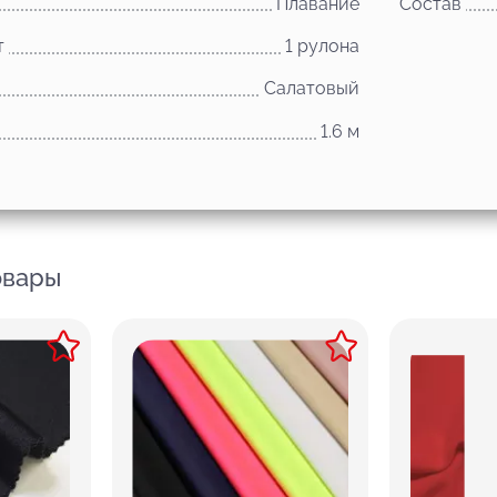
Плавание
Состав
т
1 рулона
Салатовый
1.6 м
овары