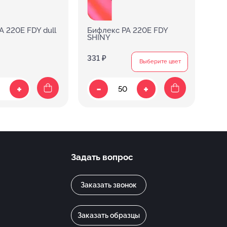
A 220E FDY dull
Бифлекс PA 220E FDY
Би
SHINY
331 ₽
208
Выберите цвет
-
+
+
Задать вопрос
Заказать звонок
Заказать образцы