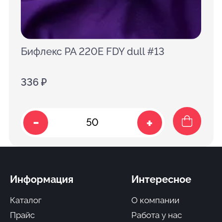
Бифлекс PA 220E FDY dull #13
336 ₽
-
+
Информация
Интересное
Каталог
О компании
Прайс
Работа у нас