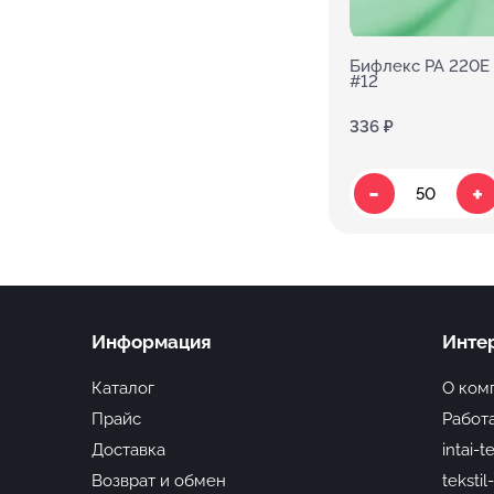
Бифлекс PA 220E 
#12
336 ₽
-
+
Информация
Инте
Каталог
О ком
Прайс
Работа
Доставка
intai-t
Возврат и обмен
tekstil