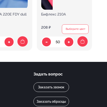
A 220E FDY dull
Бифлекс 210A
Би
208 ₽
217
Выберите цвет
-
+
+
Задать вопрос
Заказать звонок
Заказать образцы