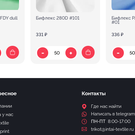
FDY dull
Бифлекс 280D #101
Бифлекс P
#01
331 ₽
336 ₽
-
-
+
ресное
Контакты
пании
Где нас найти
Написать в telegram
 у нас
ПН-ПТ
8:00-17:00
extile
trikot@intai-textile.ru
-print