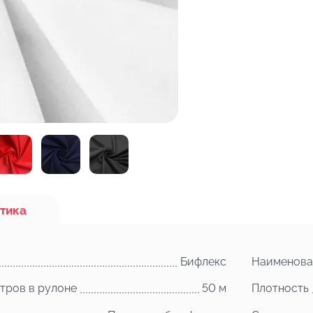
тика
Бифлекс
Наименова
тров в рулоне
50 м
Плотность