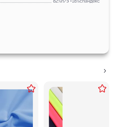
82%п/э +18%спандекс