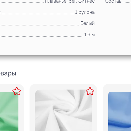
Плаванье, бег, фитнес
Состав
т
1 рулона
Белый
1.6 м
овары