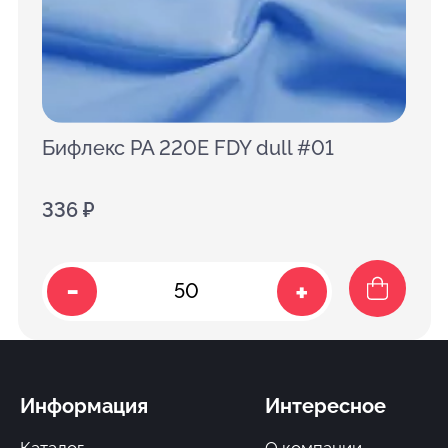
Бифлекс PA 220E FDY dull #01
336 ₽
-
+
Информация
Интересное