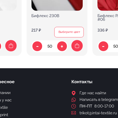
Бифлекс 230В
Бифлекс P
#06
217 ₽
336 ₽
Выберите цвет
-
-
+
ресное
Контакты
пании
Где нас найти
Написать в telegram
 у нас
ПН-ПТ
8:00-17:00
extile
trikot@intai-textile.ru
-print