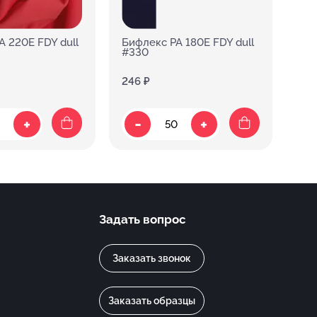
A 220E FDY dull
Бифлекс PA 180E FDY dull
Биф
#330
246 ₽
378
-
+
+
Задать вопрос
Заказать звонок
Заказать образцы