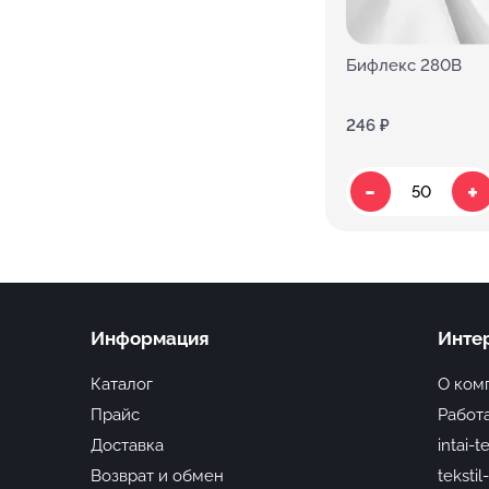
Бифлекс 280В
246 ₽
-
+
Информация
Инте
Каталог
О ком
Прайс
Работа
Доставка
intai-t
Возврат и обмен
tekstil