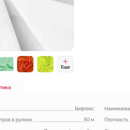
Еще
тика
Бифлекс
Наименова
тров в рулоне
50 м
Плотность