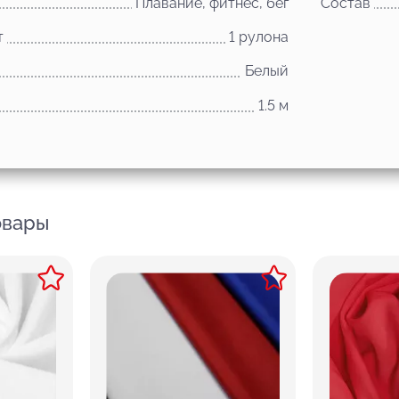
Плавание, фитнес, бег
Состав
т
1 рулона
Белый
1.5 м
овары