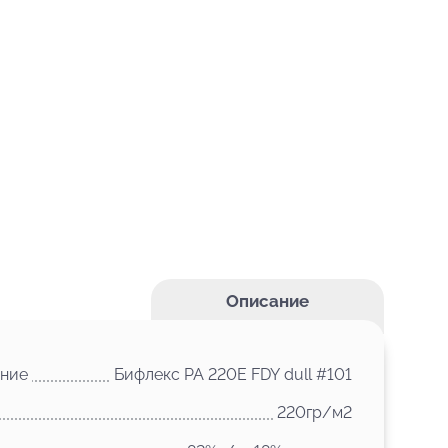
Описание
ние
Бифлекс PA 220E FDY dull #101
220гр/м2