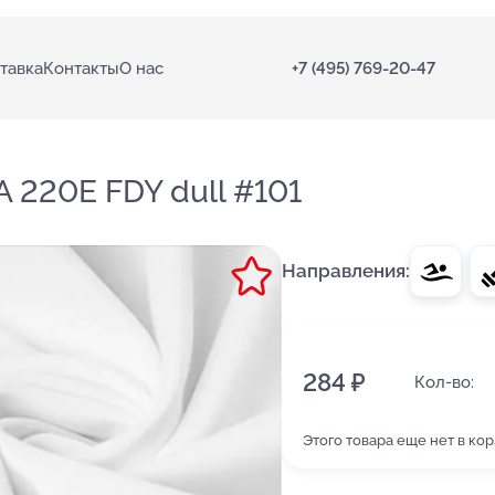
тавка
Контакты
О нас
+7 (495) 769-20-47
 220E FDY dull #101
Направления:
284 ₽
Кол-во:
Этого товара еще нет в ко