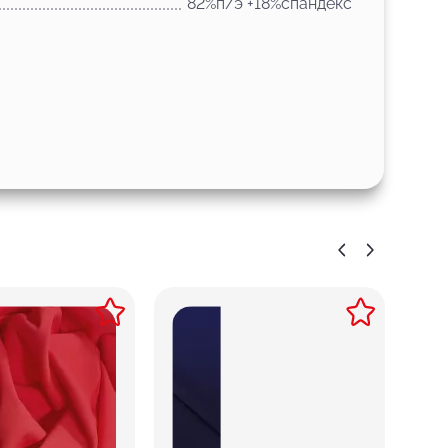
82%п/э +18%спандекс