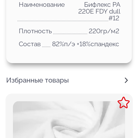
Наименование
Бифлекс PA
220E FDY dull
#12
Плотность
220гр/м2
Состав
82%п/э +18%спандекс
Избранные товары