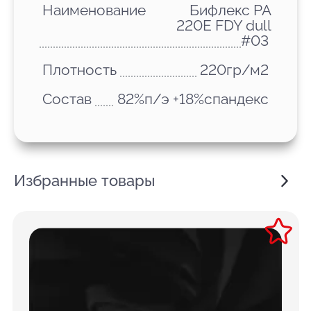
Наименование
Бифлекс PA
220E FDY dull
#03
Плотность
220гр/м2
Состав
82%п/э +18%спандекс
Избранные товары