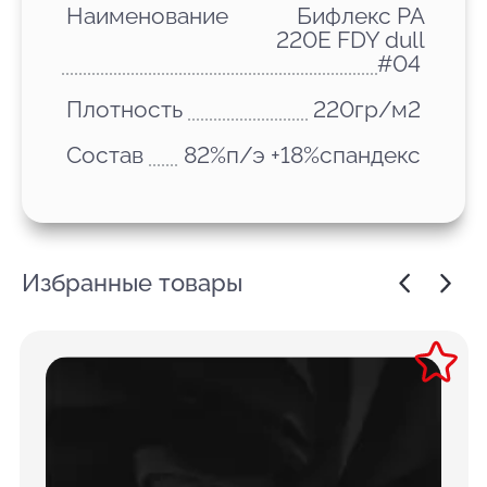
Наименование
Бифлекс PA
220E FDY dull
#04
Плотность
220гр/м2
Состав
82%п/э +18%спандекс
Избранные товары