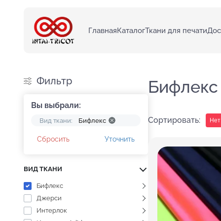
Главная
Каталог
Ткани для печати
Дос
Фильтр
Бифлекс
Вы выбрали:
Сортировать:
Вид ткани:
Бифлекс
Сбросить
Уточнить
ВИД ТКАНИ
Бифлекс
Джерси
Интерлок