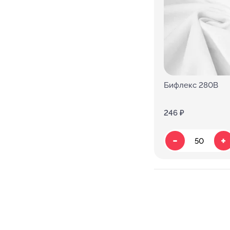
Бифлекс 280В
246 ₽
-
+