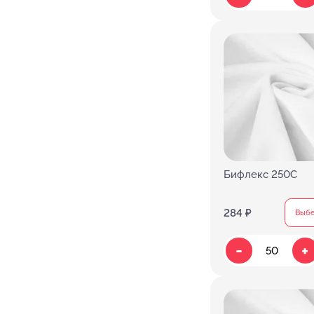
Бифлекс 250C
284 ₽
Выбе
-
+