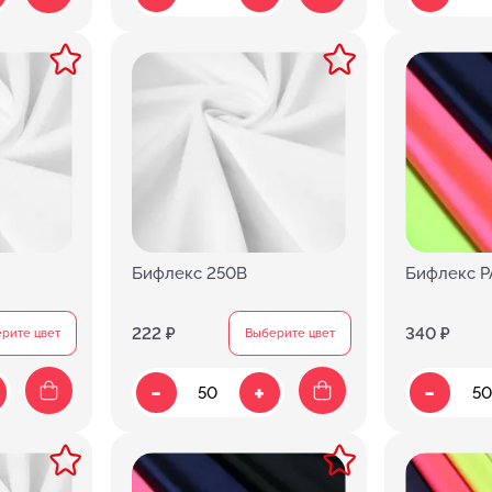
Бифлекс 250B
Бифлекс PA
222 ₽
340 ₽
рите цвет
Выберите цвет
-
-
+