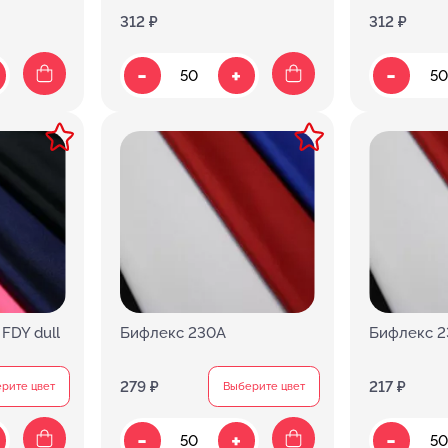
312 ₽
312 ₽
-
-
+
FDY dull
Бифлекс 230А
Бифлекс 
279 ₽
217 ₽
рите цвет
Выберите цвет
-
-
+