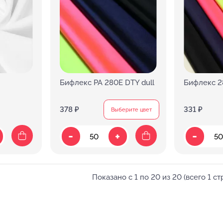
Бифлекс PA 280E DTY dull
Бифлекс 
378 ₽
331 ₽
Выберите цвет
-
-
+
Показано с 1 по 20 из 20 (всего 1 ст