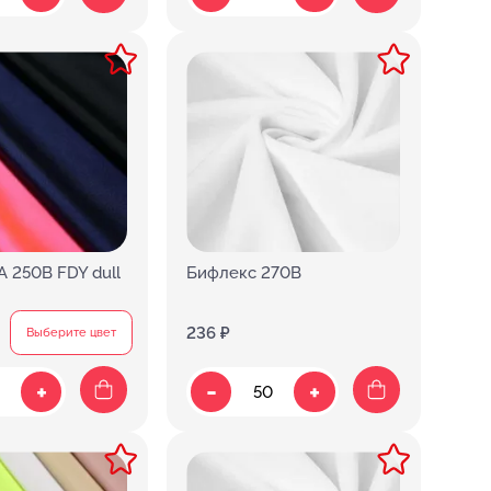
 250B FDY dull
Бифлекс 270В
236 ₽
Выберите цвет
-
+
+