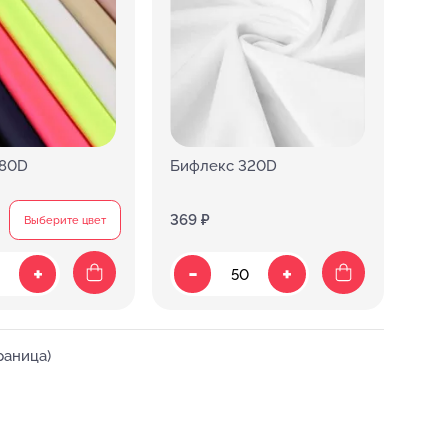
280D
Бифлекс 320D
369 ₽
Выберите цвет
-
+
+
раница)