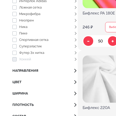
Интерлок Adidas
Ложная сетка
Бифлекс PA 180E 
Микрофибра
Неопрен
246 ₽
Ника
Выбе
Пике
-
+
Спортивная сетка
Суперэластик
Футер 3х нитка
Хоккей
НАПРАВЛЕНИЯ
ЦВЕТ
ШИРИНА
ПЛОТНОСТЬ
Бифлекс 220A