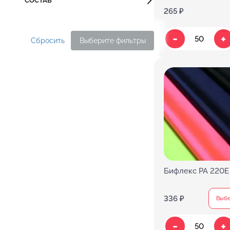
СОСТАВ
265 ₽
-
+
Сбросить
Выберите фильтры
Бифлекс PA 220E 
336 ₽
Выбе
-
+