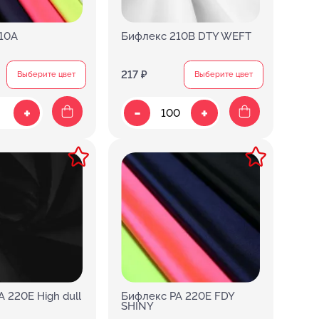
10A
Бифлекс 210B DTY WEFT
217 ₽
Выберите цвет
Выберите цвет
-
+
+
 220E High dull
Бифлекс PA 220E FDY
SHINY